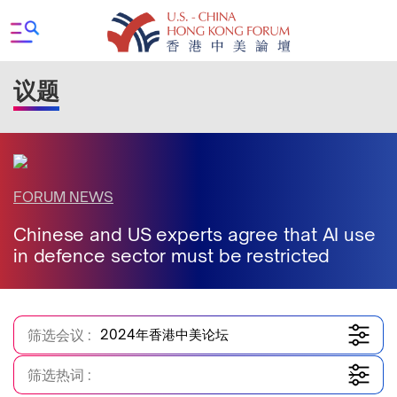
议题
FORUM NEWS
Chinese and US experts agree that AI use
in defence sector must be restricted
筛选会议 :
2024年香港中美论坛
筛选热词 :