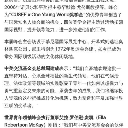
2006年诺贝尔和平奖得主穆罕默德·尤努斯教授等。峰会
为“
CUSEF x One Young World奖学金
”的优秀青年创造了
与国际知名人物会面的机会，四位奖学金得主透过活动拓阔
国际视野，提升领导能力，进一步推进他们的工作。
本届峰会主会场设于慕尼黑国际展览中心，开幕式则选址奥
林匹克公园，那里特别为1972年奥运会兴建，如今已成为
举办国际顶级活动的文化休闲场地。
中美交流基金会总裁
周建成
表示：“我们自豪地欢迎这批一
直坚持对话、心系全球福祉的新生代领袖。他们在气候治
理、法律政策等领域的实践
彰显了
青年一代如何以想像力与
勇气重新定义未来的可能。承袭去年的成果，我们将继续投
入资源给这些把挑战转化为机遇，致力塑造和平及加强世界
互联的变革者。”
世界青年领袖峰会执行董事艾拉‧罗伯逊‧麦凯（Ella
Robertson McKay）
则指：“我们与中美交流基金会的伙伴