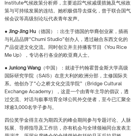
Institute气候政策分析师，主要追踪气候减缓措施及气候政
策与可持续发展的连结。她积极倡导去煤化，曾于联合国气
候会议等高级别论坛代表青年发声。
●
Jing-Jing Hu
（德国）：出生于德国的华裔创业家，插画
与礼品品牌“Chumi Studio”创办人，透过融合东西文化的
产品促进文化交流。同时创立并主持播客节目《You Rice
Me Up》，专访各行各业的欧亚裔人士。
●
Junlong Wang
（中国）：就读于约翰霍普金斯大学高级
国际研究学院（SAIS）在意大利的欧洲分部，主修国际关
系。他创办了“心之桥文化交流学院”（Bridge Cultural
Exchange Academy），这是一个由青年主导的倡议，透
过交流、对话与叙事培育全球公民外交使者，至今已汇聚全
球逾3,000名学子参与。
四位奖学金得主在为期四天的峰会期间参与专题讨论、人脉
拓展、导师指导及工作坊，亦有机会与全球领袖同台发表主
题演讲。历届出席峰会的全球领袖包括约旦王后拉尼娅、