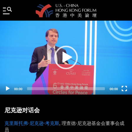
Video
Player
00:00
00:00
尼克逊对话会
克里斯托弗·尼克逊·考克斯
, 理查德·尼克逊基金会董事会成
员