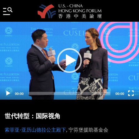
Video
Player
00:00
00:00
世代转型：国际视角
索菲亚-亚历山德拉公主殿下
, 宁芬堡援助基金会