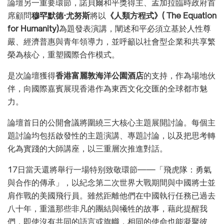
論壇另一重要環節，諾貝爾和平獎得主、孟加拉臨時政府首
席顧問
穆罕默德·尤努斯
將以
《人類方程式》( The Equation
for Humanity)
為題發表演講，闡述和平必須立基於人性尊
嚴、經濟普惠與青年領導力，並呼籲以社會型企業和共享繁
榮為核心，重塑國際合作模式。
是次論壇獲得
香港富麗敦海洋公園酒店
的支持，作為場地伙
伴，向國際嘉賓展現香港作為東西文化交匯的全球都市魅
力。
論壇首日的公開會議將圍繞三大核心主題展開討論。每個主
題討論均包括啟發性的主題演講、專題討論，以及把思考轉
化為實踐的大師講座，以三重層次推進對話。
17日當天還將舉行一場特别致敬環節——「飛虎隊：勇氣
與合作的傳承」，以紀念第二次世界大戰期間與中國將士並
肩作戰的美國飛行員。雖然距離他們在中國執行任務已過去
八十年，重溫那些非凡的團結與犧牲的故事，藉此提醒我
們，即使沒有共同的語言或旗幟，相同的使命也能凝聚彼