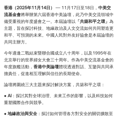
香港（2025年11月14日）
— 11月17日至18日，
中美交
流基金會
將舉辦第六屆香港中美論壇，此乃中美交流領域中
備受重視的年度盛會之一。本屆論壇以
「共築和平之環」
為
主題，旨在探討科技、地緣政治及人文交流如何共同塑造更
和平、可預測的未來。中國人民對外友好協會是本屆論壇的
共同主辦方。
今年適逢二戰結束暨聯合國成立八十周年，以及1995年在
北京舉行的世界婦女大會三十周年。作為中美交流基金會的
年度旗艦活動，
香港中美論壇
體現透過對話、互鑒與共同承
擔責任，促進相互理解與信任的長期使命。
論壇將圍繞三大主題來探討解決方案，共築和平之環：
●
AI
：探討其對全球治理、未來工作的影響，以及科技如何
重塑國際合作與競爭。
●
地緣政治與安全
：探討如何管理各方對安全的關切擴散至