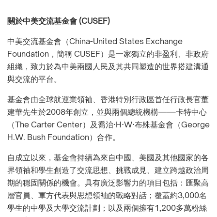
關於中美交流基金會 (CUSEF)
中美交流基金會（China-United States Exchange
Foundation，簡稱 CUSEF）是一家獨立的非盈利、非政府
組織，致力於為中美兩國人民及其共同塑造的世界搭建溝通
與交流的平台。
基金會由全球航運業領袖、香港特別行政區首任行政長官董
建華先生於2008年創立，並與兩個總統機構——卡特中心
（The Carter Center）及喬治·H·W·布殊基金會（George
H.W. Bush Foundation）合作。
自成立以來，基金會持續為來自中國、美國及其他國家的各
界領袖和學生創造了交流思想、挑戰成見、建立跨越政治周
期的穩固關係的機會。具有廣泛影響力的項目包括：匯聚高
層官員、軍方代表與思想領袖的戰略對話；覆蓋約3,000名
學生的中學及大學交流計劃；以及兩個擁有1,200多萬粉絲