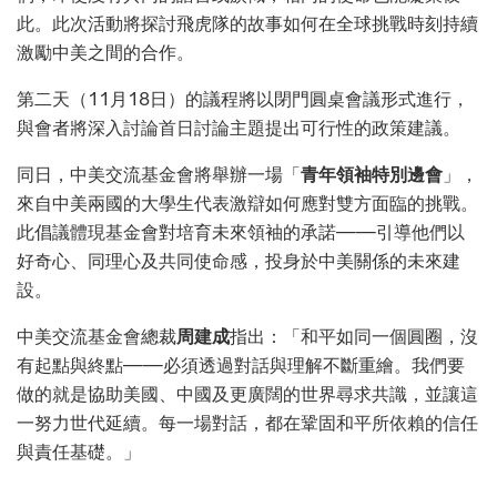
此。此次活動將探討飛虎隊的故事如何在全球挑戰時刻持續
激勵中美之間的合作。
第二天（11月18日）的議程將以閉門圓桌會議形式進行，
與會者將深入討論首日討論主題提出可行性的政策建議。
同日，中美交流基金會將舉辦一場「
青年領袖特別邊會
」，
來自中美兩國的大學生代表激辯如何應對雙方面臨的挑戰。
此倡議體現基金會對培育未來領袖的承諾——引導他們以
好奇心、同理心及共同使命感，投身於中美關係的未來建
設。
中美交流基金會總裁
周建成
指出：「和平如同一個圓圈，沒
有起點與終點——必須透過對話與理解不斷重繪。我們要
做的就是協助美國、中國及更廣闊的世界尋求共識，並讓這
一努力世代延續。每一場對話，都在鞏固和平所依賴的信任
與責任基礎。」