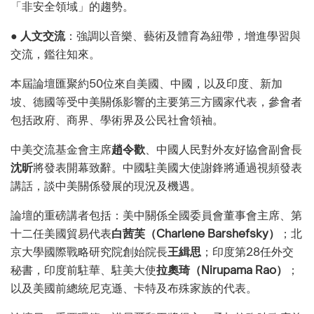
「非安全領域」的趨勢。
●
人文交流
：強調以音樂、藝術及體育為紐帶，增進學習與
交流，鑑往知來。
本
屆論壇匯聚約50位來自美國、中國，以及印度、新加
坡、德國等受中美關係影響的主要第三方國家代表，參會者
包括政府、商界、學術界及公民社會領袖。
中美交流基金會主席
趙令歡
、中國人民對外友好協會副會長
沈昕
將發表開幕致辭。中國駐美國大使謝鋒將通過視頻發表
講話，談中美關係發展的現況及機遇。
論壇的重磅講者包括：美中關係全國委員會董事會主席、第
十二任美國貿易代表
白
茜芙（Charlene Barshefsky）
；北
京大學國際戰略研究院創始院長
王緝思
；印度第28任外交
秘書，印度前駐華、駐美大使
拉奧琦（Nirupama Rao）
；
以及美國前總統尼克遜、卡特及布殊家族的代表。