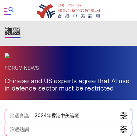
議題
FORUM NEWS
Chinese and US experts agree that AI use
in defence sector must be restricted
篩選會議 :
2024年香港中美論壇
篩選熱詞 :